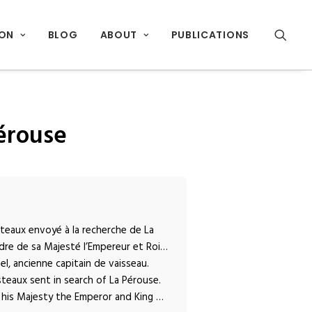
ION
BLOG
ABOUT
PUBLICATIONS
érouse
teaux envoyé à la recherche de La
rdre de sa Majesté l’Empereur et Roi…
l, ancienne capitain de vaisseau.
teaux sent in search of La Pérouse.
 his Majesty the Emperor and King …