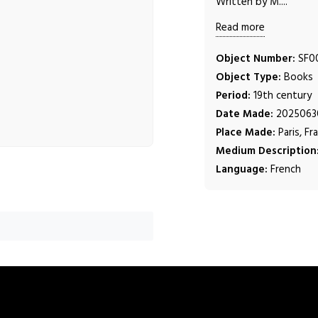
Written by M....
Read more
Object Number:
SF00
Object Type:
Books
Period:
19th century
Date Made:
2025063
Place Made:
Paris, Fr
Medium Description
Language:
French